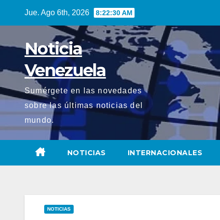
Saltar
Jue. Ago 6th, 2026
8:22:31 AM
al
contenido
Noticia
Venezuela
Sumérgete en las novedades
sobre las últimas noticias del
mundo.
NOTICIAS
INTERNACIONALES
NOTICIAS