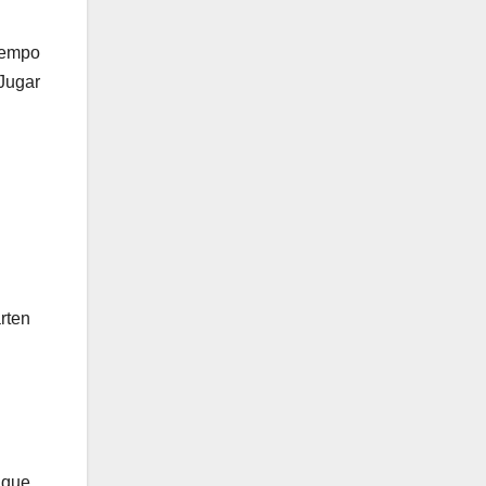
tiempo
 Jugar
rten
 que