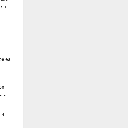
 su
 pelea
.
con
para
 el