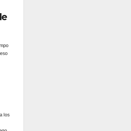
de
iempo
reso
a los
uego