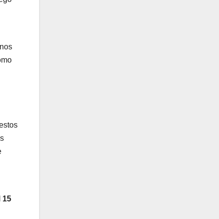
enos
como
estos
os
e
 15