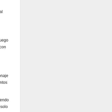
al
juego
 con
onaje
ntos
iendo
 solo