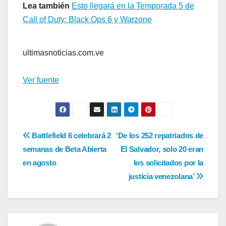
Lea también
Esto llegará en la Temporada 5 de
Call of Duty: Black Ops 6 y Warzone
ultimasnoticias.com.ve
Ver fuente
Navegación
Battlefield 6 celebrará 2
‘De los 252 repatriados de
semanas de Beta Abierta
El Salvador, solo 20 eran
de
en agosto
los solicitados por la
entradas
justicia venezolana’