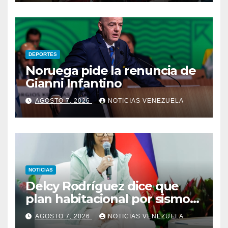
DEPORTES
Noruega pide la renuncia de
Gianni Infantino
AGOSTO 7, 2026
NOTICIAS VENEZUELA
NOTICIAS
Delcy Rodríguez dice que
plan habitacional por sismos
ha beneficiado a unas 2.000
AGOSTO 7, 2026
NOTICIAS VENEZUELA
personas en una semana