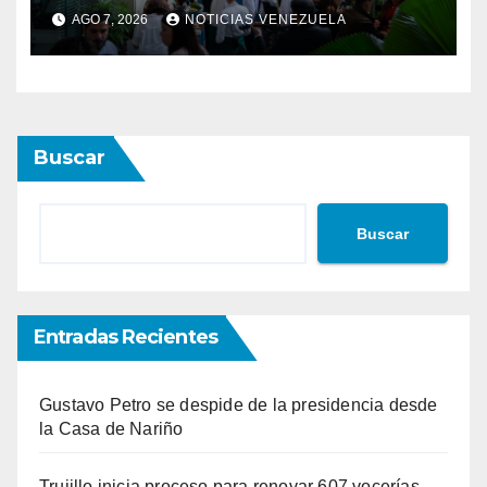
alianzas hoteleras
AGO 7, 2026
NOTICIAS VENEZUELA
Buscar
Buscar
Entradas Recientes
Gustavo Petro se despide de la presidencia desde
la Casa de Nariño
Trujillo inicia proceso para renovar 607 vocerías