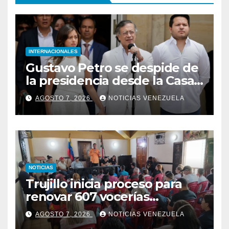
INTERNACIONALES
Gustavo Petro se despide de
la presidencia desde la Casa
de Nariño
AGOSTO 7, 2026
NOTICIAS VENEZUELA
NOTICIAS
Trujillo inicia proceso para
renovar 607 vocerías
comunales
AGOSTO 7, 2026
NOTICIAS VENEZUELA