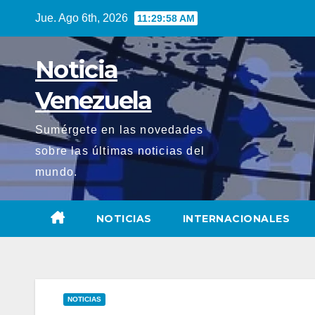
Saltar
Jue. Ago 6th, 2026
11:30:00 AM
al
contenido
Noticia
Venezuela
Sumérgete en las novedades
sobre las últimas noticias del
mundo.
NOTICIAS
INTERNACIONALES
NOTICIAS