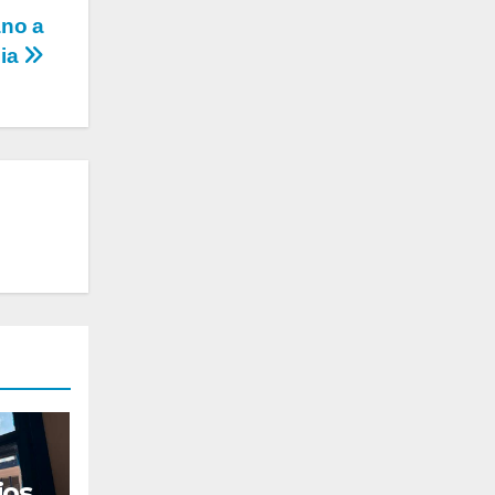
ano a
cia
jos