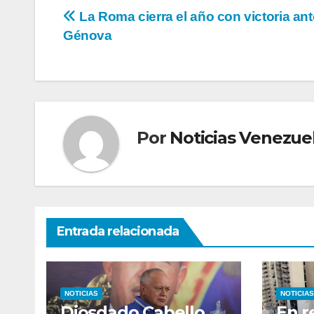
Navegación
La Roma cierra el año con victoria ant
Génova
de
entradas
Por
Noticias Venezue
Entrada relacionada
NOTICIAS
NOTICIAS
Diosdado Cabello
En r