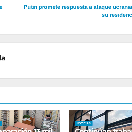
e
Putin promete respuesta a ataque ucrani
su residen
la
NOTICIAS
eparación 13 mil
Continúan traba