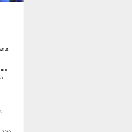
ante,
maine
la
a
, para