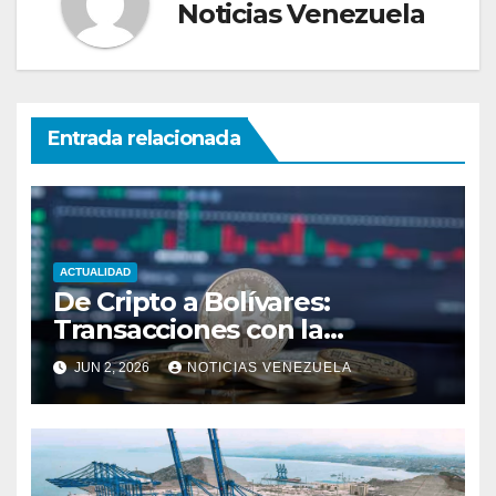
Noticias Venezuela
Entrada relacionada
ACTUALIDAD
De Cripto a Bolívares:
Transacciones con la
Tecnología de
JUN 2, 2026
NOTICIAS VENEZUELA
Bancaamigable