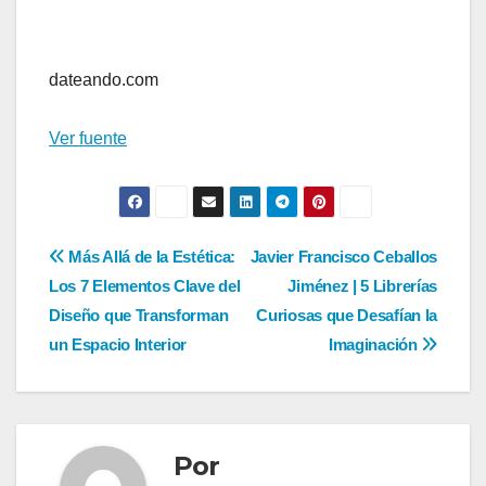
Navegación
de
dateando.com
entradas
Ver fuente
Navegación
Más Allá de la Estética:
Javier Francisco Ceballos
Los 7 Elementos Clave del
Jiménez | 5 Librerías
de
Diseño que Transforman
Curiosas que Desafían la
entradas
un Espacio Interior
Imaginación
Por