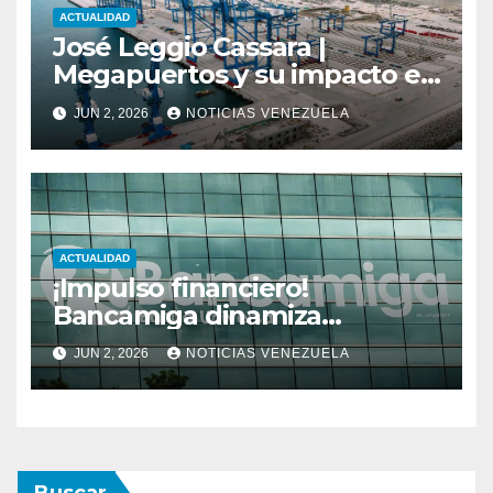
ACTUALIDAD
José Leggio Cassara |
Megapuertos y su impacto en
el turismo y el comercio
JUN 2, 2026
NOTICIAS VENEZUELA
global
ACTUALIDAD
¡Impulso financiero!
Bancamiga dinamiza
economía nacional con sólido
JUN 2, 2026
NOTICIAS VENEZUELA
repunte en soluciones de
consumo y divisas