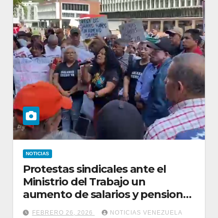
NOTICIAS
Protestas sindicales ante el
Ministrio del Trabajo un
aumento de salarios y pensiones
en Venezuela
FEBRERO 26, 2026
NOTICIAS VENEZUELA