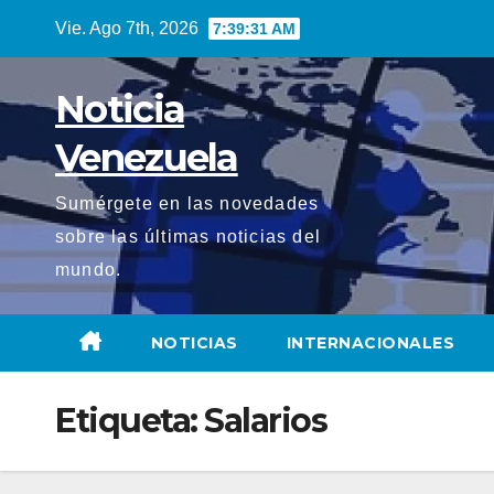
Saltar
Vie. Ago 7th, 2026
7:39:33 AM
al
contenido
Noticia
Venezuela
Sumérgete en las novedades
sobre las últimas noticias del
mundo.
NOTICIAS
INTERNACIONALES
Etiqueta:
Salarios