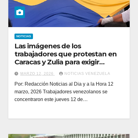
NOTICIAS
Las imágenes de los
trabajadores que protestan en
Caracas y Zulia para exigir
salarios dignos
MARZO 12, 2026
NOTICIAS VENEZUELA
Por: Redacción Noticias al Dia y a la Hora 12
marzo, 2026 Trabajadores venezolanos se
concentraron este jueves 12 de…